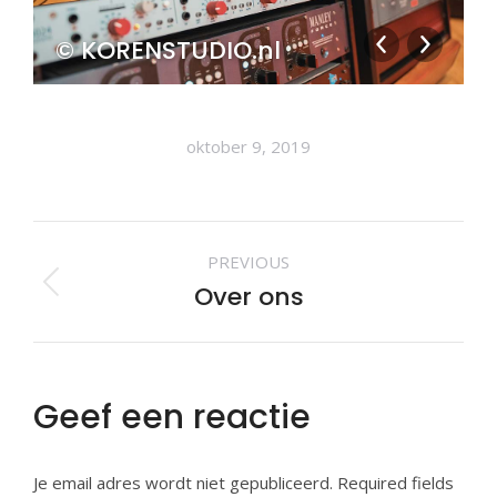
© KORENSTUDIO.nl
oktober 9, 2019
Album
PREVIOUS
navigation
Over ons
Previous
album:
Geef een reactie
Je email adres wordt niet gepubliceerd. Required fields