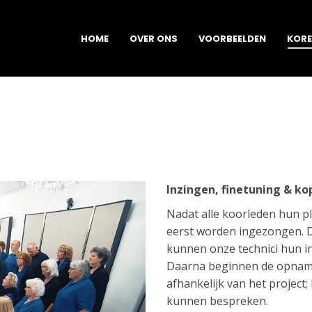
HOME
OVER ONS
VOORBEELDEN
KOR
Inzingen, finetuning & k
Nadat alle koorleden hun p
eerst worden ingezongen. D
kunnen onze technici hun i
Daarna beginnen de opnames
afhankelijk van het project
kunnen bespreken.