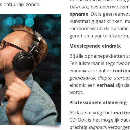
 natuurlijk zonde.
Ultimate
, besteden we zeer
opname
. Dit is geen eenvo
kunstmatig gaat klinken, 
Hierdoor wordt de opname pr
genot om naar te luisteren.
Meeslepende eindmix
Bij álle opnamepakketten z
Een luisteraar is tegenwoor
eindmix voor dat er
contin
geluidsdruk
,
diepte
,
stereo
eindmix een
verhaal
zijn da
wordt.
Professionele aflevering
Als laatste volgt het
maste
CD. Ook is het mogelijk dat
prachtig
digipack
verzorgen