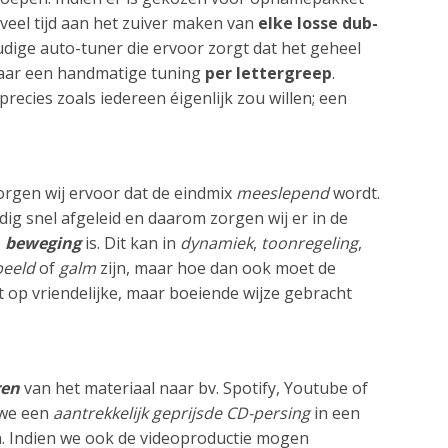
 veel tijd aan het zuiver maken van
elke losse dub-
udige auto-tuner die ervoor zorgt dat het geheel
maar een handmatige tuning
per lettergreep
.
ecies zoals iedereen éigenlijk zou willen; een
orgen wij ervoor dat de eindmix
meeslepend
wordt.
dig snel afgeleid en daarom zorgen wij er in de
u
beweging
is. Dit kan in
dynamiek
,
toonregeling
,
beeld
of
galm
zijn, maar hoe dan ook moet de
t op vriendelijke, maar boeiende wijze gebracht
ren
van het materiaal naar bv. Spotify, Youtube of
 we een
aantrekkelijk geprijsde CD-persing
in een
. Indien we ook de videoproductie mogen