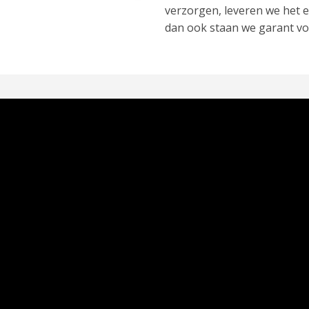
verzorgen, leveren we het ei
dan ook staan we garant vo