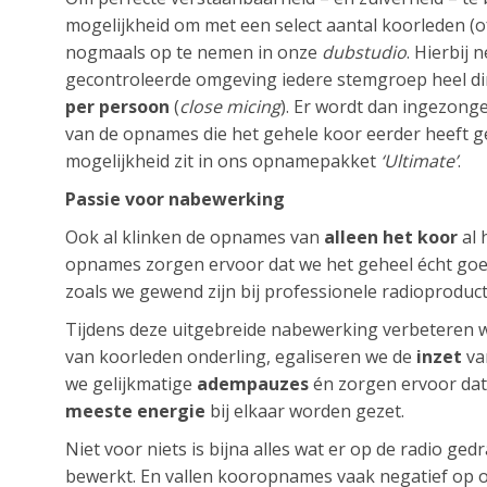
mogelijkheid om met een select aantal koorleden (
nogmaals op te nemen in onze
dubstudio
. Hierbij
gecontroleerde omgeving iedere stemgroep heel di
per persoon
(
close micing
). Er wordt dan ingezong
van de opnames die het gehele koor eerder heeft 
mogelijkheid zit in ons opnamepakket
‘Ultimate’
.
Passie voor nabewerking
Ook al klinken de opnames van
alleen het koor
al 
opnames zorgen ervoor dat we het geheel écht go
zoals we gewend zijn bij professionele radioproduct
Tijdens deze uitgebreide nabewerking verbeteren 
van koorleden onderling, egaliseren we de
inzet
va
we gelijkmatige
adempauzes
én zorgen ervoor dat
meeste energie
bij elkaar worden gezet.
Niet voor niets is bijna alles wat er op de radio ge
bewerkt. En vallen kooropnames vaak negatief op