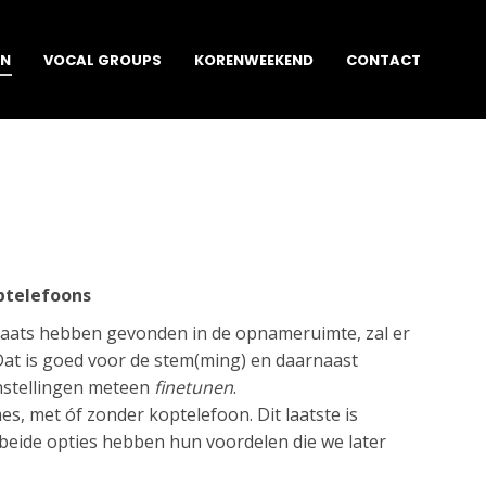
EN
VOCAL GROUPS
KORENWEEKEND
CONTACT
optelefoons
laats hebben gevonden in de opnameruimte, zal er
at is goed voor de stem(ming) en daarnaast
nstellingen meteen
finetunen
.
, met óf zonder koptelefoon. Dit laatste is
; beide opties hebben hun voordelen die we later