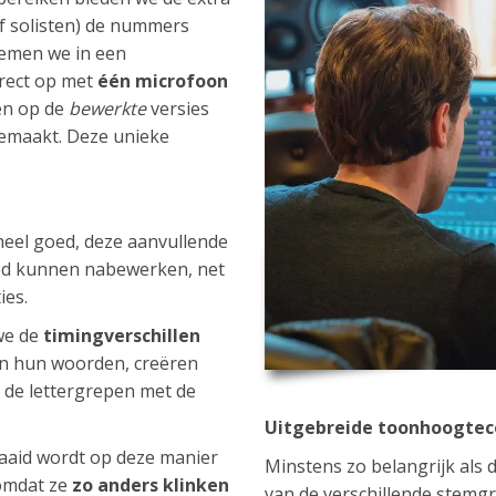
of solisten) de nummers
 nemen we in een
rect op met
één microfoon
en op de
bewerkte
versies
gemaakt. Deze unieke
heel goed, deze aanvullende
ed kunnen nabewerken, net
ies.
we de
timingverschillen
n hun woorden, creëren
 de lettergrepen met de
Uitgebreide toonhoogtec
draaid wordt op deze manier
Minstens zo belangrijk als 
 omdat ze
zo anders klinken
van de verschillende stemg