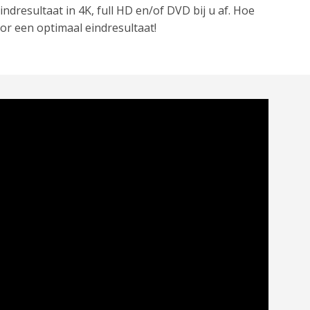
ndresultaat in 4K, full HD en/of DVD bij u af. Hoe
or een optimaal eindresultaat!