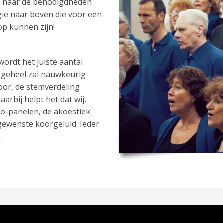
n naar de benodigdheden
gie naar boven die voor een
op kunnen zijn!
ordt het juiste aantal
t geheel zal nauwkeurig
koor, de stemverdeling
arbij helpt het dat wij,
io-panelen, de akoestiek
gewenste koorgeluid. Ieder
.