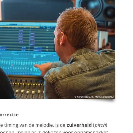
orrectie
de timing van de melodie, is de
zuiverheid
(
pitch
)
roepen. Indien er is gekozen voor opnamepakket