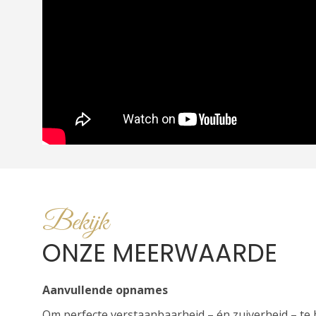
Bekijk
ONZE MEERWAARDE
Aanvullende opnames
Om perfecte verstaanbaarheid – én zuiverheid – te 